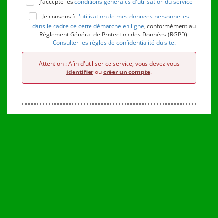
J'accepte les
conditions générales d'utilisation du service
Je consens à
l'utilisation de mes données personnelles
dans le cadre de cette démarche en ligne
, conformément au
Règlement Général de Protection des Données (RGPD).
Consulter les règles de confidentialité du site.
Attention : Afin d'utiliser ce service, vous devez vous
identifier
ou
créer un compte
.